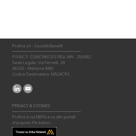
Profice srl - Società Benefit
P.IVA/C.F: 02487960201 REA: MN - 256982
Sede Legale: Via Fernelli, 28
46100 - Mantova (MN)
Codice Destinatario: M5UXCR1
PRIVACY & COOKIES
Profice è sul MEPA e su altri portali
d'acquisto PA italiani.