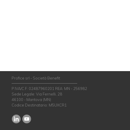
Profice srl - Società Benefit
P.IVA/C.F: 02487960201 REA: MN - 256982
Sede Legale: Via Fernelli, 28
46100 - Mantova (MN)
Codice Destinatario: M5UXCR1