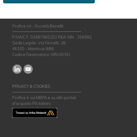
Profice srl - Società Benefit
P.IVA/C.F: 02487960201 REA: MN - 256982
Sede Legale: Via Fernelli, 28
46100 - Mantova (MN)
Codice Destinatario: M5UXCR1
PRIVACY & COOKIES
Profice è sul MEPA e su altri portali
d'acquisto PA italiani.