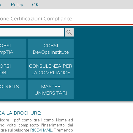
.
Policy
OK
ORSI
CORSI
mpTIA
DevOps Institute
ORSI
CONSULENZA PER
DRI
LA COMPLIANCE
RODUCTS
MASTER
UNIVERSITARI
CA LA BROCHURE:
icare il pdf compilare i campi Nome ed
na volta completato l'inserimento dei
ccare sul pulsante
RICEVI MAIL
. Premendo