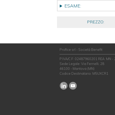
ESAME:
PREZZO:
Profice srl - Società Benefit
P.IVA/C.F: 02487960201 REA: MN -
Sede Legale: Via Fernelli, 28
46100 - Mantova (MN)
Codice Destinatario: M5UXCR1