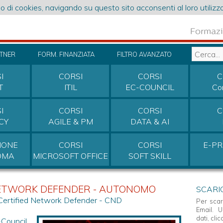
o di cookies, navigando su questo sito acconsenti al loro utilizzo
RTNER
FORM. FINANZIATA
FILTRO AVANZATO
I
CORSI
CORSI
C
T
ITIL
EC-COUNCIL
Co
I
CORSI
CORSI
C
CY
AGILE & PM
DATA & AI
IONE
CORSI
CORSI
E-P
OMA
MICROSOFT OFFICE
SOFT SKILL
 NETWORK DEFENDER - AUTONOMO
SCARI
Certified Network Defender - CND
Per scar
Email. U
dati, cli
Council