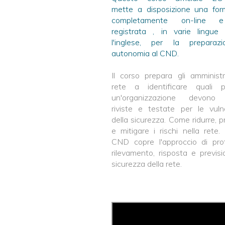
mette a disposizione una for
completamente on-line 
registrata , in varie lingue 
l'inglese, per la preparaz
autonomia al CND.
Il corso prepara gli amministr
rete a identificare quali p
un'organizzazione devono 
riviste e testate per le vulne
della sicurezza. Come ridurre, p
e mitigare i rischi nella rete. 
CND copre l'approccio di prot
rilevamento, risposta e previsi
sicurezza della rete.