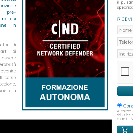
il pulsa
mazione
specifica
e pre-
tra cui
RICEVI
ione in
atori di
arti di
essere
rabilità
revenire
Il corso
ezione,
one alla
Cons
Autorizzo 
del D.lgs
e s.m.i. - 