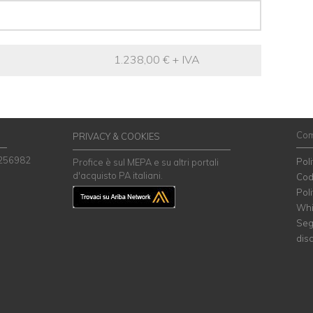
1.238,00 € + IVA
Com
PRIVACY & COOKIES
 256982
Pol
Profice è sul MEPA e su altri portali
d'acquisto PA italiani.
Cod
Poli
Whi
Seg
dis