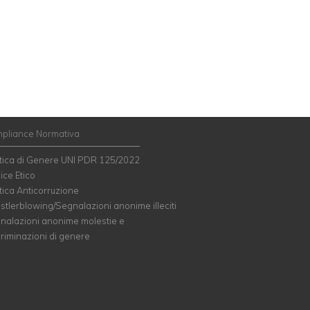
pliance Normativa
itica di Genere UNI PDR 125/2022
ice Etico
tica Anticorruzione
stlerblowing/Segnalazioni anonime illeciti
nalazioni anonime molestie e
criminazioni di genere