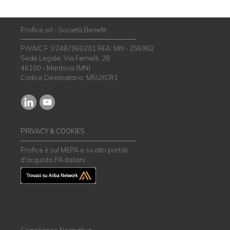
Profice srl - Società Benefit
P.IVA/C.F: 02487960201 REA: MN - 256982
Sede Legale: Via Fernelli, 28
46100 - Mantova (MN)
Codice Destinatario: M5UXCR1
PRIVACY & COOKIES
Profice è sul MEPA e su altri portali
d'acquisto PA italiani.